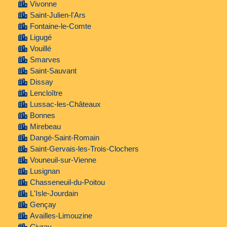
Vivonne
Saint-Julien-l'Ars
Fontaine-le-Comte
Ligugé
Vouillé
Smarves
Saint-Sauvant
Dissay
Lencloître
Lussac-les-Châteaux
Bonnes
Mirebeau
Dangé-Saint-Romain
Saint-Gervais-les-Trois-Clochers
Vouneuil-sur-Vienne
Lusignan
Chasseneuil-du-Poitou
L'Isle-Jourdain
Gençay
Availles-Limouzine
Civray