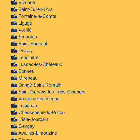
Vivonne
Saint-Julien-l'Ars
Fontaine-le-Comte
Ligugé
Vouillé
Smarves
Saint-Sauvant
Dissay
Lencloître
Lussac-les-Châteaux
Bonnes
Mirebeau
Dangé-Saint-Romain
Saint-Gervais-les-Trois-Clochers
Vouneuil-sur-Vienne
Lusignan
Chasseneuil-du-Poitou
L'Isle-Jourdain
Gençay
Availles-Limouzine
Civray