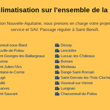
climatisation sur l'ensemble de la
gion Nouvelle‑Aquitaine, nous prenons en charge votre proj
service et SAV. Passage régulier à Saint-Benoît.
neuil-sous-Biard
Dissay
ville-de-Poitou
Lencloître
nt-Georges-lès-Baillargeaux
Lussac-les-Châteaux
vonne
Bonnes
nt-Julien-l'Ars
Mirebeau
taine-le-Comte
Dangé-Saint-Romain
ugé
Saint-Gervais-les-Trois-Cloch
illé
Vouneuil-sur-Vienne
arves
Lusignan
nt-Sauvant
Chasseneuil-du-Poitou