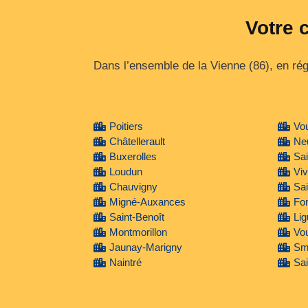
Votre 
Dans l’ensemble de la Vienne (86), en ré
Poitiers
Vou
Châtellerault
Neu
Buxerolles
Sai
Loudun
Vi
Chauvigny
Sai
Migné-Auxances
Fon
Saint-Benoît
Lig
Montmorillon
Vou
Jaunay-Marigny
Sm
Naintré
Sai