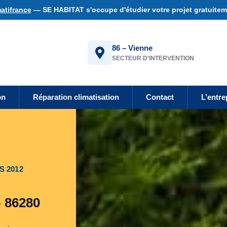
atifrance
— SE HABITAT s'occupe d'étudier votre projet gratuiteme
86 – Vienne
SECTEUR D'INTERVENTION
on
Réparation climatisation
Contact
L’entre
S 2012
- 86280