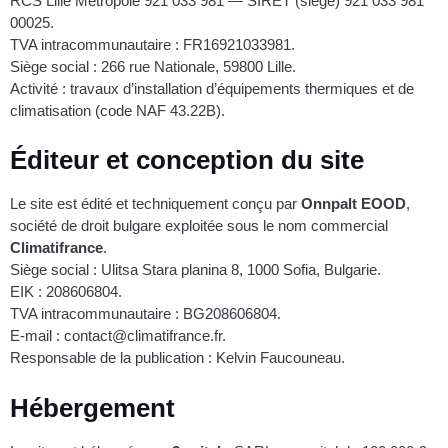
RCS Lille Métropole 921 033 981 — SIRET (siège) 921 033 981
00025.
TVA intracommunautaire : FR16921033981.
Siège social : 266 rue Nationale, 59800 Lille.
Activité : travaux d’installation d’équipements thermiques et de
climatisation (code NAF 43.22B).
Éditeur et conception du site
Le site est édité et techniquement conçu par
Onnpalt EOOD
,
société de droit bulgare exploitée sous le nom commercial
Climatifrance
.
Siège social : Ulitsa Stara planina 8, 1000 Sofia, Bulgarie.
EIK : 208606804.
TVA intracommunautaire : BG208606804.
E-mail : contact@climatifrance.fr.
Responsable de la publication : Kelvin Faucouneau.
Hébergement