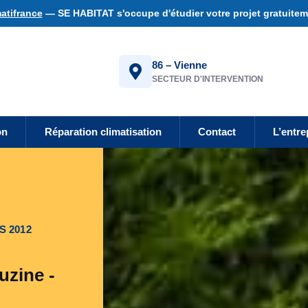
atifrance
— SE HABITAT s'occupe d'étudier votre projet gratuiteme
86 – Vienne
SECTEUR D'INTERVENTION
on
Réparation climatisation
Contact
L’entre
S 2012
uzine -