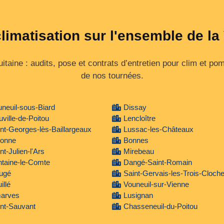
climatisation sur l'ensemble de la
itaine : audits, pose et contrats d’entretien pour clim et po
de nos tournées.
neuil-sous-Biard
Dissay
ville-de-Poitou
Lencloître
nt-Georges-lès-Baillargeaux
Lussac-les-Châteaux
vonne
Bonnes
nt-Julien-l'Ars
Mirebeau
taine-le-Comte
Dangé-Saint-Romain
ugé
Saint-Gervais-les-Trois-Cloch
illé
Vouneuil-sur-Vienne
arves
Lusignan
nt-Sauvant
Chasseneuil-du-Poitou