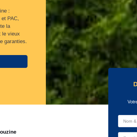
ine :
e et PAC,
te la
 le vieux
e garanties.
D
Votr
mouzine