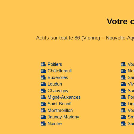
Votre 
Actifs sur tout le 86 (Vienne) – Nouvelle‑Aqu
Poitiers
Vou
Châtellerault
Neu
Buxerolles
Sai
Loudun
Vi
Chauvigny
Sai
Migné-Auxances
Fon
Saint-Benoît
Lig
Montmorillon
Vou
Jaunay-Marigny
Sm
Naintré
Sai